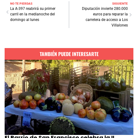
NO TE PIERDAS
SIGUIENTE
La A-397 reabrirá su primer
Diputación invierte 280.000
carril en la medianoche del
euros para reparar la
domingo al lunes
carretera de acceso a Los
Villalones
TAMBIÉN PUEDE INTERESARTE
El Barrio de San Francisco celebra la II