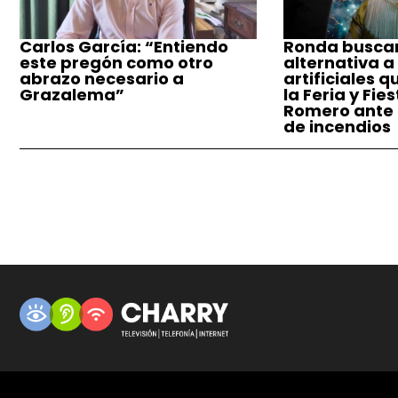
Carlos García: “Entiendo
Ronda busca
este pregón como otro
alternativa a
abrazo necesario a
artificiales q
Grazalema”
la Feria y Fie
Romero ante e
de incendios