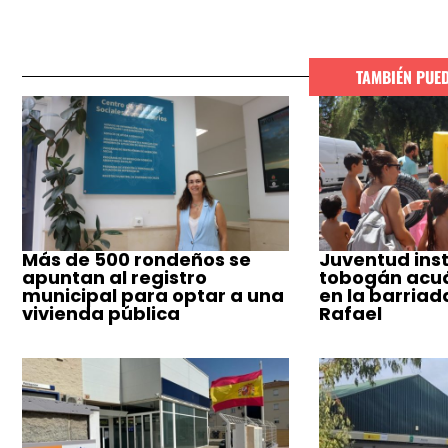
TAMBIÉN PUE
Más de 500 rondeños se
Juventud inst
apuntan al registro
tobogán acuá
municipal para optar a una
en la barriad
vivienda pública
Rafael