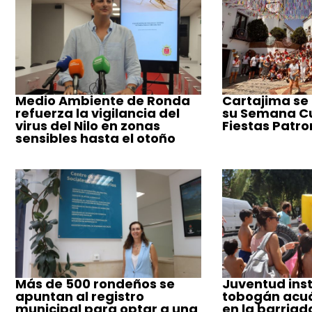
Medio Ambiente de Ronda
Cartajima se
refuerza la vigilancia del
su Semana Cul
virus del Nilo en zonas
Fiestas Patro
sensibles hasta el otoño
Más de 500 rondeños se
Juventud inst
apuntan al registro
tobogán acuá
municipal para optar a una
en la barriad