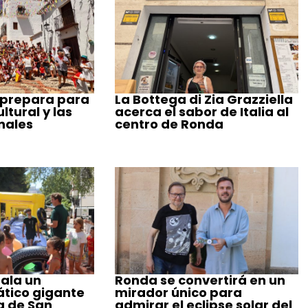
 prepara para
La Bottega di Zia Grazziella
tural y las
acerca el sabor de Italia al
nales
centro de Ronda
ala un
Ronda se convertirá en un
tico gigante
mirador único para
a de San
admirar el eclipse solar del