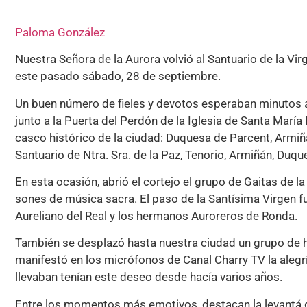
Paloma González
Nuestra Señora de la Aurora volvió al Santuario de la Vir
este pasado sábado, 28 de septiembre.
Un buen número de fieles y devotos esperaban minutos an
junto a la Puerta del Perdón de la Iglesia de Santa María
casco histórico de la ciudad: Duquesa de Parcent, Armiñ
Santuario de Ntra. Sra. de la Paz, Tenorio, Armiñán, Duq
En esta ocasión, abrió el cortejo el grupo de Gaitas de l
sones de música sacra. El paso de la Santísima Virgen
Aureliano del Real y los hermanos Auroreros de Ronda.
También se desplazó hasta nuestra ciudad un grupo de 
manifestó en los micrófonos de Canal Charry TV la aleg
llevaban tenían este deseo desde hacía varios años.
Entre los momentos más emotivos, destacan la levantá de