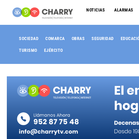
NOTICIAS
ALARMAS
SOCIEDAD
COMARCA
OBRAS
SEGURIDAD
EDUCACI
TURISMO
EJÉRCITO