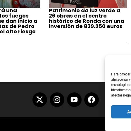
rá una
Patrimonio da luz verde a
 los fuegos
26 obras en el centro
ue dan inicio a
histórico de Ronda con una
stas de Pedro
inversión de 839.250 euros
l alto riesgo
Para ofrecer
almacenar y/
tecnologías
identificacio
afectar nega
A
Aviso Lega