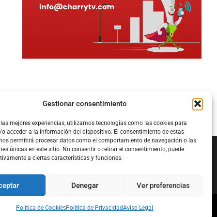
Gestionar consentimiento
 las mejores experiencias, utilizamos tecnologías como las cookies para
o acceder a la información del dispositivo. El consentimiento de estas
 nos permitirá procesar datos como el comportamiento de navegación o las
nes únicas en este sitio. No consentir o retirar el consentimiento, puede
tivamente a ciertas características y funciones.
Configura el
APN DE CHARRY
ceptar
Denegar
Ver preferencias
Política de Cookies
Política de Privacidad
Aviso Legal
l
Política de Cookies
Política de Privacidad
Acerca de Nosotros