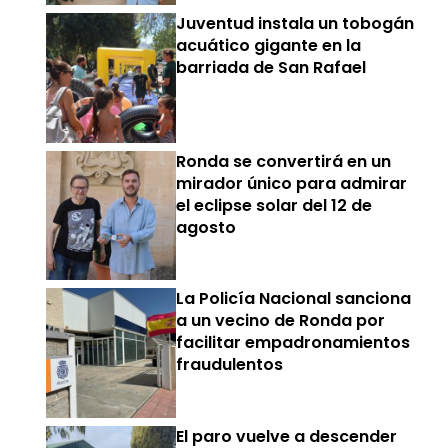
Juventud instala un tobogán
acuático gigante en la
barriada de San Rafael
Ronda se convertirá en un
mirador único para admirar
el eclipse solar del 12 de
agosto
La Policía Nacional sanciona
a un vecino de Ronda por
facilitar empadronamientos
fraudulentos
El paro vuelve a descender