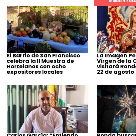
El Barrio de San Francisco
La Imagen Pe
celebra la II Muestra de
Virgen de la
Hortelanos con ocho
visitará Ronda
expositores locales
22 de agosto
Carlos García: “Entiendo
Ronda busca