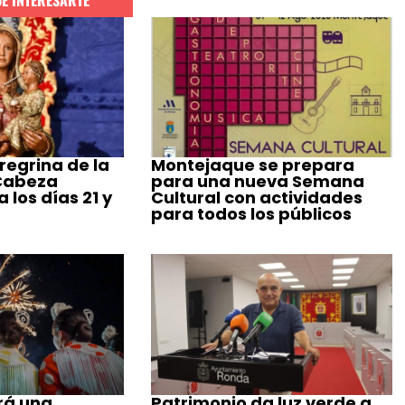
regrina de la
Montejaque se prepara
 Cabeza
para una nueva Semana
 los días 21 y
Cultural con actividades
para todos los públicos
rá una
Patrimonio da luz verde a