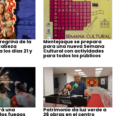
regrina de la
Montejaque se prepara
 Cabeza
para una nueva Semana
 los días 21 y
Cultural con actividades
para todos los públicos
rá una
Patrimonio da luz verde a
 los fuegos
26 obras en el centro