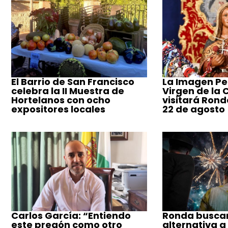
El Barrio de San Francisco
La Imagen Pe
celebra la II Muestra de
Virgen de la
Hortelanos con ocho
visitará Ronda
expositores locales
22 de agosto
Carlos García: “Entiendo
Ronda busca
este pregón como otro
alternativa a