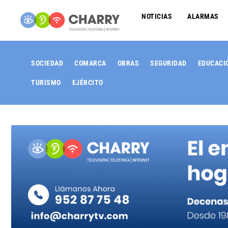
NOTICIAS
ALARMAS
SOCIEDAD
COMARCA
OBRAS
SEGURIDAD
EDUCACI
TURISMO
EJÉRCITO