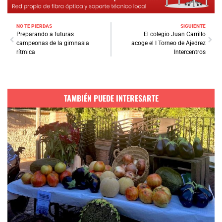
NO TE PIERDAS
SIGUIENTE
Preparando a futuras
El colegio Juan Carrillo
campeonas de la gimnasia
acoge el I Torneo de Ajedrez
rítmica
Intercentros
TAMBIÉN PUEDE INTERESARTE