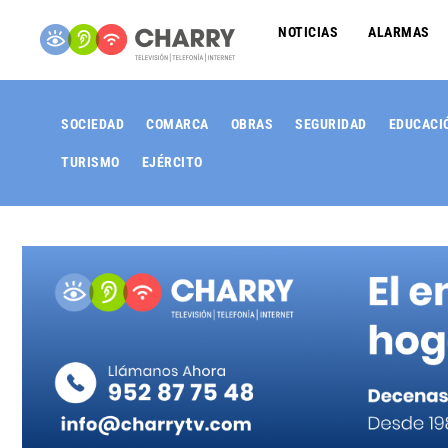
NOTICIAS
ALARMAS
SOCIEDAD
COMARCA
OBRAS
SEGURIDAD
EDUCACI
TURISMO
EJÉRCITO