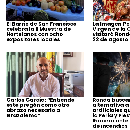
El Barrio de San Francisco
La Imagen Pe
celebra la II Muestra de
Virgen de la
Hortelanos con ocho
visitará Ronda
expositores locales
22 de agosto
Carlos García: “Entiendo
Ronda busca
este pregón como otro
alternativa a
abrazo necesario a
artificiales q
Grazalema”
la Feria y Fie
Romero ante e
de incendios