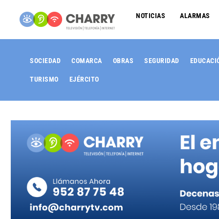
NOTICIAS
ALARMAS
SOCIEDAD
COMARCA
OBRAS
SEGURIDAD
EDUCACI
TURISMO
EJÉRCITO