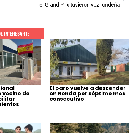
el Grand Prix tuvieron voz rondeña
DE INTERESARTE
cional
El paro vuelve a descender
n vecino de
en Ronda por séptimo mes
ilitar
consecutivo
ientos