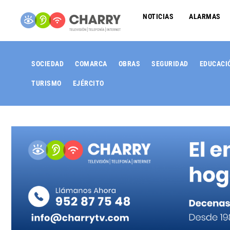
NOTICIAS
ALARMAS
SOCIEDAD
COMARCA
OBRAS
SEGURIDAD
EDUCACI
TURISMO
EJÉRCITO