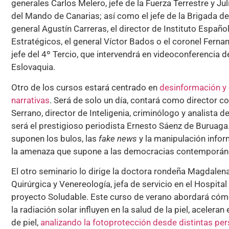
generales Carlos Melero, jefe de la Fuerza Terrestre y Jul
del Mando de Canarias; así como el jefe de la Brigada de 
general Agustín Carreras, el director de Instituto Españo
Estratégicos, el general Víctor Bados o el coronel Ferna
jefe del 4º Tercio, que intervendrá en videoconferencia 
Eslovaquia.
Otro de los cursos estará centrado en
desinformación y 
narrativas
. Será de solo un día, contará como director c
Serrano, director de Inteligenia, criminólogo y analista d
será el prestigioso periodista Ernesto Sáenz de Buruaga.
suponen los bulos, las
fake news
y la manipulación infor
la amenaza que supone a las democracias contemporán
El otro seminario lo dirige la doctora rondeña Magdalen
Quirúrgica y Venereología, jefa de servicio en el Hospital
proyecto Soludable. Este curso de verano abordará cómo
la radiación solar influyen en la salud de la piel, aceler
de piel,
analizando la fotoprotección desde distintas pe