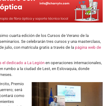
ésimo cuarta edición de los Cursos de Verano de la
eminarios. Se celebrarán tres cursos y una masterclass,
e julio, con matrícula gratis a través de la
página web de
s el dedicado a La Legión
en operaciones internacionales,
n rumbo a la ciudad de Lest, en Eslovaquia, donde
 meses.
rcito, ⁠Premio
uerrero; será
y contará como
enientes