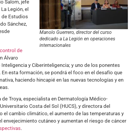
io Salom, jefe
La Legión, el
l de Estudios
ndo Sánchez,
desde
Manolo Guerrero, director del curso
dedicado a La Legión en operaciones
internacionales
control de
on Álvaro
e Inteligencia y Ciberinteligencia; y uno de los ponentes
 En esta formación, se pondrá el foco en el desafío que
mativa, haciendo hincapié en las nuevas tecnologías y en
eas.
a de Troya, especialista en Dermatología Médico-
 Universitario Costa del Sol (HUCS), y directora del
 el cambio climático, el aumento de las temperaturas y
an el envejecimiento cutáneo y aumentan el riesgo de cáncer
rspectivas
.