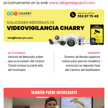
próximamente en la web
www.labgenalguacil.com
.
NO TE PIERDAS
SIGUIENTE
Vecinos de Benaoján piden
Turismo de Ronda organiza
que la procesión del Corpus
visitas para que los rondeños
Christi incluya la parte alta
conozcan la segunda fase
del municipio
del Camino del Desfiladero
TAMBIÉN PUEDE INTERESARTE