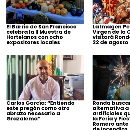
El Barrio de San Francisco
La Imagen Pe
celebra la II Muestra de
Virgen de la
Hortelanos con ocho
visitará Ronda
expositores locales
22 de agosto
Carlos García: “Entiendo
Ronda busca
este pregón como otro
alternativa a
abrazo necesario a
artificiales q
Grazalema”
la Feria y Fie
Romero ante e
de incendios