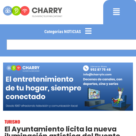
Categorías NOTICIAS
TURISMO
El Ayuntamiento licita la nueva