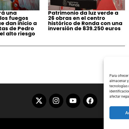
rá una
Patrimonio da luz verde a
 los fuegos
26 obras en el centro
ue dan inicio a
histórico de Ronda con una
stas de Pedro
inversión de 839.250 euros
l alto riesgo
Para ofrecer
almacenar y/
tecnologías
identificacio
afectar nega
A
Aviso Lega