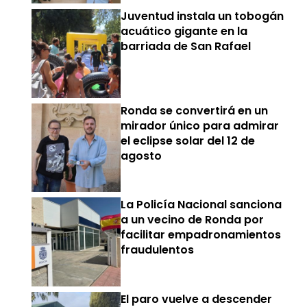
Juventud instala un tobogán
acuático gigante en la
barriada de San Rafael
Ronda se convertirá en un
mirador único para admirar
el eclipse solar del 12 de
agosto
La Policía Nacional sanciona
a un vecino de Ronda por
facilitar empadronamientos
fraudulentos
El paro vuelve a descender