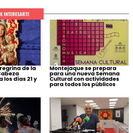
DE INTERESARTE
regrina de la
Montejaque se prepara
 Cabeza
para una nueva Semana
 los días 21 y
Cultural con actividades
para todos los públicos