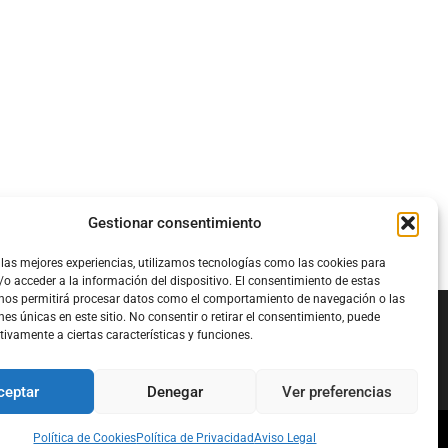
Gestionar consentimiento
 las mejores experiencias, utilizamos tecnologías como las cookies para
o acceder a la información del dispositivo. El consentimiento de estas
 nos permitirá procesar datos como el comportamiento de navegación o las
nes únicas en este sitio. No consentir o retirar el consentimiento, puede
tivamente a ciertas características y funciones.
Configura el
APN DE CHARRY
ceptar
Denegar
Ver preferencias
Política de Cookies
Política de Privacidad
Aviso Legal
l
Política de Cookies
Política de Privacidad
Acerca de Nosotros