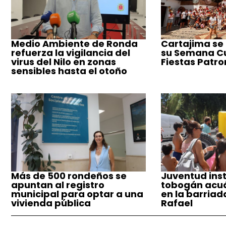
Medio Ambiente de Ronda
Cartajima se
refuerza la vigilancia del
su Semana Cul
virus del Nilo en zonas
Fiestas Patro
sensibles hasta el otoño
Más de 500 rondeños se
Juventud inst
apuntan al registro
tobogán acuá
municipal para optar a una
en la barriad
vivienda pública
Rafael