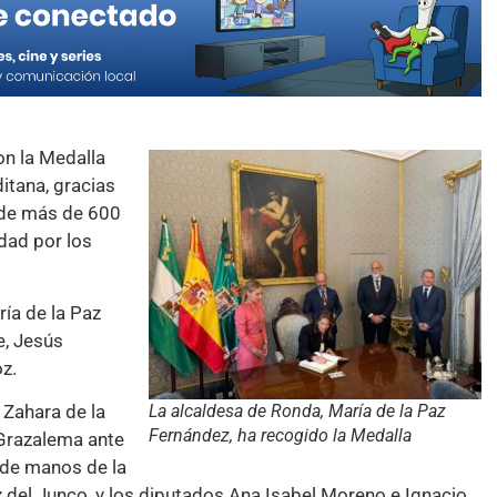
on la Medalla
itana, gracias
 de más de 600
dad por los
ía de la Paz
e, Jesús
z.
 Zahara de la
La alcaldesa de Ronda, María de la Paz
Fernández, ha recogido la Medalla
 Grazalema ante
 de manos de la
 del Junco, y los diputados Ana Isabel Moreno e Ignacio