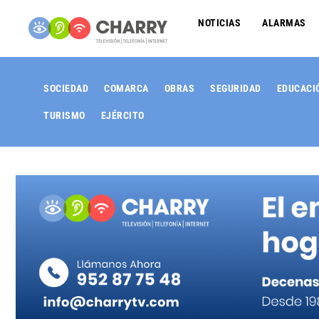
NOTICIAS
ALARMAS
SOCIEDAD
COMARCA
OBRAS
SEGURIDAD
EDUCACI
TURISMO
EJÉRCITO