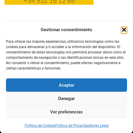
Gestionar consentimiento
Para ofrecer las mejores experiencias, utilizamos tecnologías como las
cookies para almacenar y/o acceder a la información del dispositivo. El
consentimiento de estas tecnologías nos permitirá procesar datos como el
comportamiento de navegación o las identificaciones únicas en este sitio.
No consentir o retirar el consentimiento, puede afectar negativamente a
ciertas características y funciones.
Aceptar
Configura el
APN DE CHARRY
Denegar
Ver preferencias
Aviso Legal
Política de Cookies
Política de Privacidad
Acerca de Nosotros
Política de Cookies
Política de Privacidad
Aviso Legal