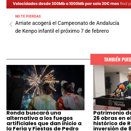
NO TE PIERDAS
Arriate acogerá el Campeonato de Andalucía
de Kenpo infantil el próximo 7 de febrero
TAMBIÉN PUE
Ronda buscará una
Patrimonio da
alternativa a los fuegos
26 obras en e
artificiales que dan inicio a
histórico de 
la Feria y Fiestas de Pedro
inversión de 