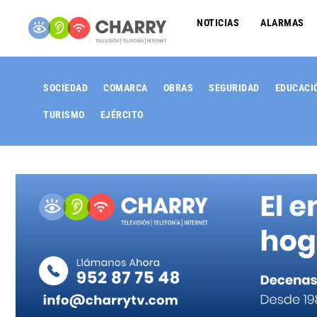
NOTICIAS
ALARMAS
SOCIEDAD
COMARCA
OBRAS
SEGURIDAD
EDUCACI
TURISMO
EJÉRCITO