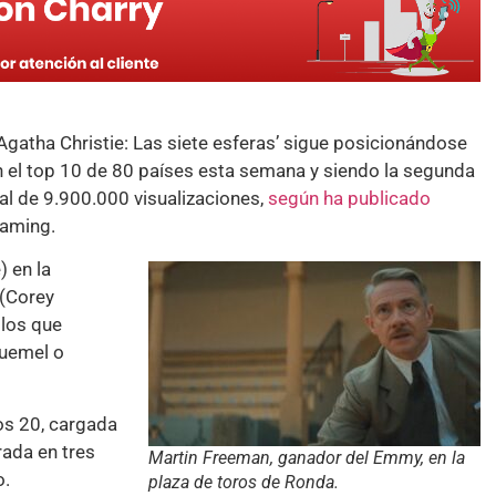
x ‘Agatha Christie: Las siete esferas’ sigue posicionándose
n el top 10 de 80 países esta semana y siendo la segunda
tal de 9.900.000 visualizaciones,
según ha publicado
reaming.
 en la
 (Corey
los que
luemel o
os 20, cargada
rada en tres
Martin Freeman, ganador del Emmy, en la
o.
plaza de toros de Ronda.