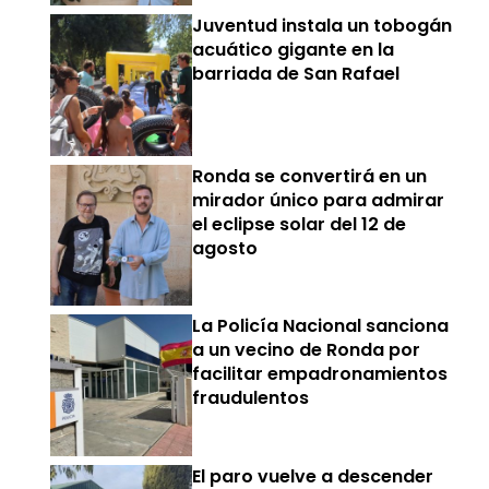
Juventud instala un tobogán
acuático gigante en la
barriada de San Rafael
Ronda se convertirá en un
mirador único para admirar
el eclipse solar del 12 de
agosto
La Policía Nacional sanciona
a un vecino de Ronda por
facilitar empadronamientos
fraudulentos
El paro vuelve a descender