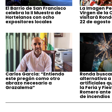
El Barrio de San Francisco
La Imagen Pe
celebra la II Muestra de
Virgen de la
Hortelanos con ocho
visitará Ronda
expositores locales
22 de agosto
Carlos García: “Entiendo
Ronda busca
este pregón como otro
alternativa a
abrazo necesario a
artificiales q
Grazalema”
la Feria y Fie
Romero ante e
de incendios