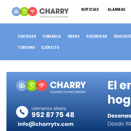
NOTICIAS
ALARMAS
SOCIEDAD
COMARCA
OBRAS
SEGURIDAD
EDUCACI
TURISMO
EJÉRCITO