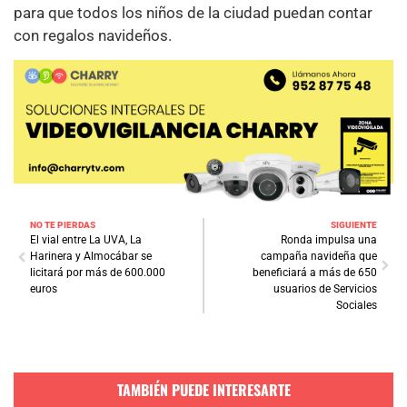
para que todos los niños de la ciudad puedan contar
con regalos navideños.
NO TE PIERDAS
SIGUIENTE
El vial entre La UVA, La
Ronda impulsa una
Harinera y Almocábar se
campaña navideña que
licitará por más de 600.000
beneficiará a más de 650
euros
usuarios de Servicios
Sociales
TAMBIÉN PUEDE INTERESARTE