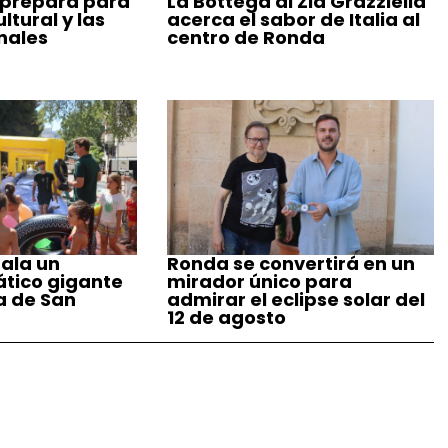
 prepara para
La Bottega di Zia Grazziella
tural y las
acerca el sabor de Italia al
nales
centro de Ronda
ala un
Ronda se convertirá en un
tico gigante
mirador único para
a de San
admirar el eclipse solar del
12 de agosto