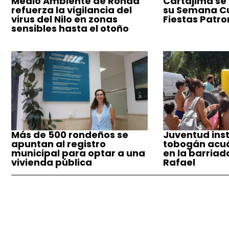
Medio Ambiente de Ronda
Cartajima se
refuerza la vigilancia del
su Semana Cul
virus del Nilo en zonas
Fiestas Patro
sensibles hasta el otoño
Más de 500 rondeños se
Juventud inst
apuntan al registro
tobogán acuá
municipal para optar a una
en la barriad
vivienda pública
Rafael