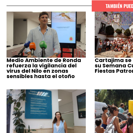
TAMBIÉN PUE
Medio Ambiente de Ronda
Cartajima se
refuerza la vigilancia del
su Semana Cul
virus del Nilo en zonas
Fiestas Patro
sensibles hasta el otoño