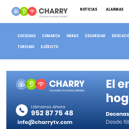
NOTICIAS
ALARMAS
SOCIEDAD
COMARCA
OBRAS
SEGURIDAD
EDUCACI
TURISMO
EJÉRCITO