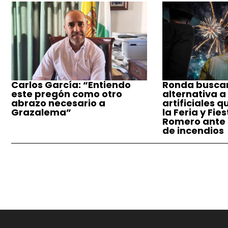
Carlos García: “Entiendo
Ronda busca
este pregón como otro
alternativa a
abrazo necesario a
artificiales q
Grazalema”
la Feria y Fie
Romero ante e
de incendios