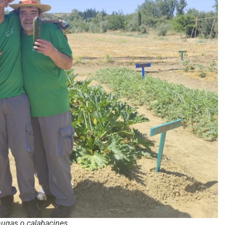
chugas o calabacines