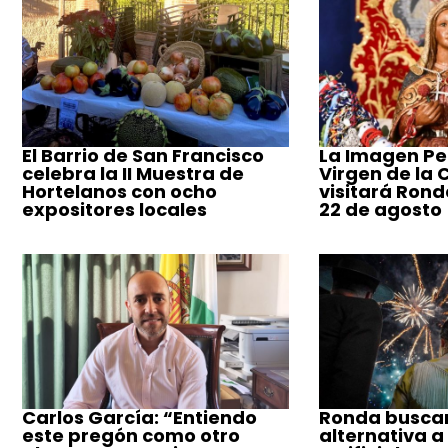
El Barrio de San Francisco
La Imagen Pe
celebra la II Muestra de
Virgen de la
Hortelanos con ocho
visitará Ronda
expositores locales
22 de agosto
Carlos García: “Entiendo
Ronda busca
este pregón como otro
alternativa a