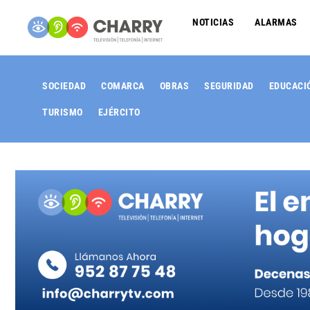
NOTICIAS
ALARMAS
SOCIEDAD
COMARCA
OBRAS
SEGURIDAD
EDUCACI
TURISMO
EJÉRCITO