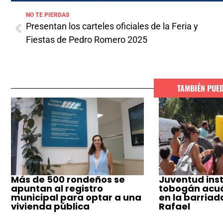
NO TE PIERDAS
Presentan los carteles oficiales de la Feria y
Fiestas de Pedro Romero 2025
TAMBIÉN PUE
Más de 500 rondeños se
Juventud inst
apuntan al registro
tobogán acuá
municipal para optar a una
en la barriad
vivienda pública
Rafael