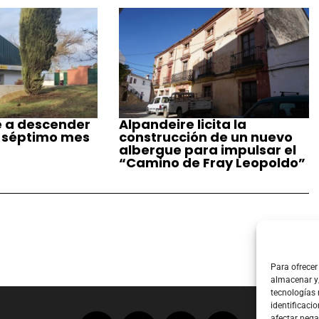
e a descender
Alpandeire licita la
 séptimo mes
construcción de un nuevo
albergue para impulsar el
“Camino de Fray Leopoldo”
Para ofrecer
almacenar y/
tecnologías
identificacio
afectar nega