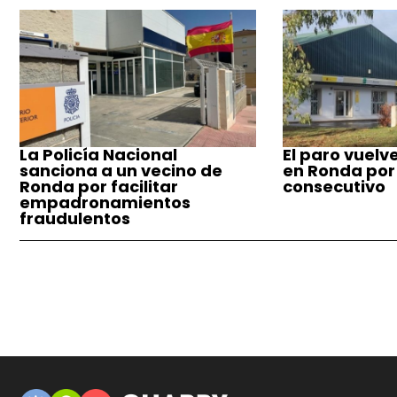
La Policía Nacional
El paro vuelv
sanciona a un vecino de
en Ronda por
Ronda por facilitar
consecutivo
empadronamientos
fraudulentos