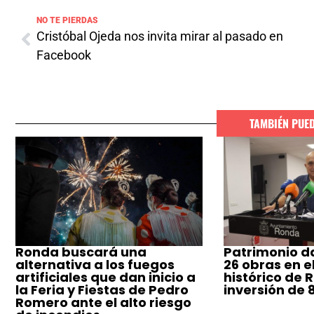
NO TE PIERDAS
Cristóbal Ojeda nos invita mirar al pasado en
Facebook
TAMBIÉN PUE
Ronda buscará una
Patrimonio da
alternativa a los fuegos
26 obras en e
artificiales que dan inicio a
histórico de 
la Feria y Fiestas de Pedro
inversión de 
Romero ante el alto riesgo