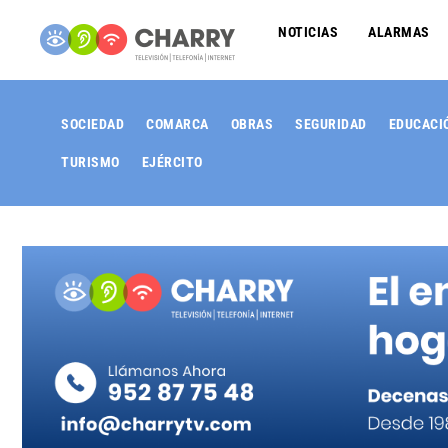
NOTICIAS
ALARMAS
SOCIEDAD
COMARCA
OBRAS
SEGURIDAD
EDUCACI
TURISMO
EJÉRCITO