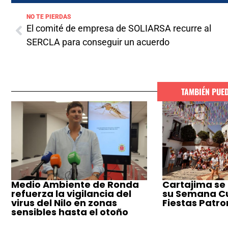
NO TE PIERDAS
El comité de empresa de SOLIARSA recurre al
SERCLA para conseguir un acuerdo
TAMBIÉN PUE
Medio Ambiente de Ronda
Cartajima se
refuerza la vigilancia del
su Semana Cul
virus del Nilo en zonas
Fiestas Patro
sensibles hasta el otoño