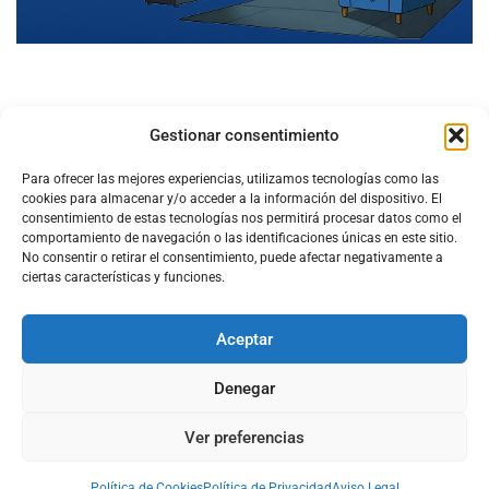
Gestionar consentimiento
Para ofrecer las mejores experiencias, utilizamos tecnologías como las
cookies para almacenar y/o acceder a la información del dispositivo. El
consentimiento de estas tecnologías nos permitirá procesar datos como el
comportamiento de navegación o las identificaciones únicas en este sitio.
No consentir o retirar el consentimiento, puede afectar negativamente a
ciertas características y funciones.
Aceptar
Configura el
APN DE CHARRY
Denegar
Ver preferencias
Aviso Legal
Política de Cookies
Política de Privacidad
Acerca de Nosotros
Política de Cookies
Política de Privacidad
Aviso Legal