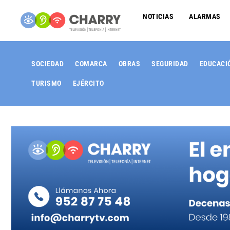
NOTICIAS
ALARMAS
SOCIEDAD
COMARCA
OBRAS
SEGURIDAD
EDUCACI
TURISMO
EJÉRCITO