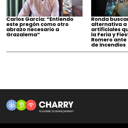
Carlos García: “Entiendo
Ronda busca
este pregón como otro
alternativa a
abrazo necesario a
artificiales q
Grazalema”
la Feria y Fie
Romero ante e
de incendios