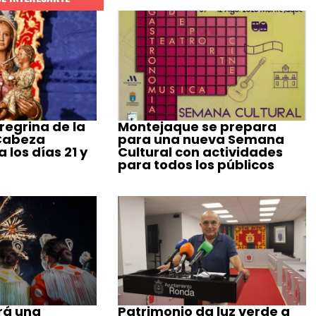
regrina de la
Montejaque se prepara
 Cabeza
para una nueva Semana
 los días 21 y
Cultural con actividades
para todos los públicos
rá una
Patrimonio da luz verde a