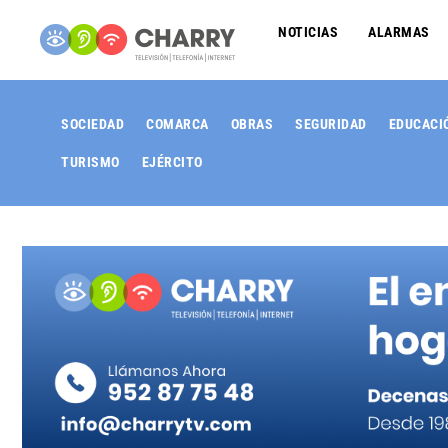
NOTICIAS
ALARMAS
SOCIEDAD
COMARCA
OBRAS
SEGURIDAD
EDUCACI
TURISMO
EJÉRCITO