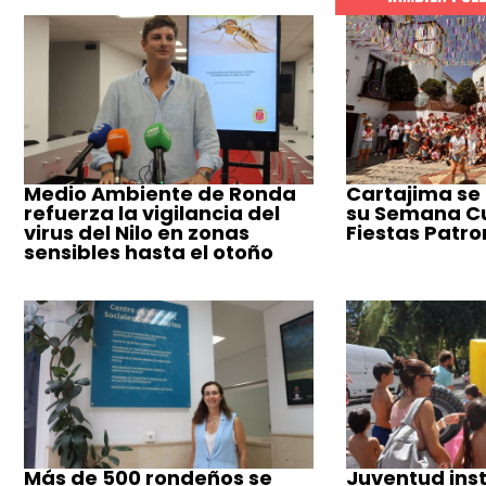
Medio Ambiente de Ronda
Cartajima se
refuerza la vigilancia del
su Semana Cul
virus del Nilo en zonas
Fiestas Patro
sensibles hasta el otoño
Más de 500 rondeños se
Juventud inst