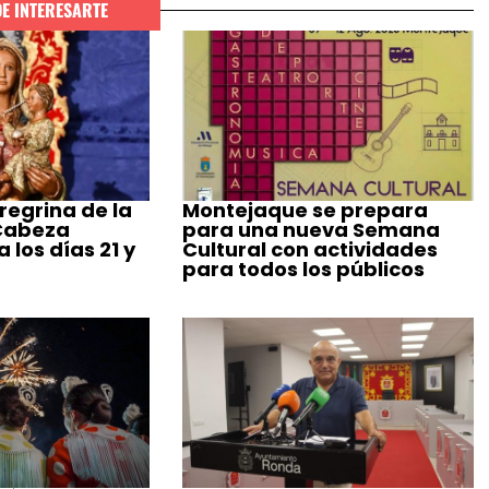
DE INTERESARTE
regrina de la
Montejaque se prepara
 Cabeza
para una nueva Semana
 los días 21 y
Cultural con actividades
para todos los públicos