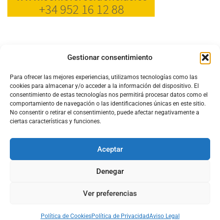
Gestionar consentimiento
Para ofrecer las mejores experiencias, utilizamos tecnologías como las
cookies para almacenar y/o acceder a la información del dispositivo. El
consentimiento de estas tecnologías nos permitirá procesar datos como el
comportamiento de navegación o las identificaciones únicas en este sitio.
No consentir o retirar el consentimiento, puede afectar negativamente a
ciertas características y funciones.
Aceptar
Configura el
APN DE CHARRY
Denegar
Ver preferencias
Aviso Legal
Política de Cookies
Política de Privacidad
Acerca de Nosotros
Política de Cookies
Política de Privacidad
Aviso Legal