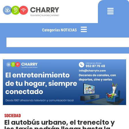
Categorías NOTICIAS
SOCIEDAD
El autobús urbano, el trenecito y