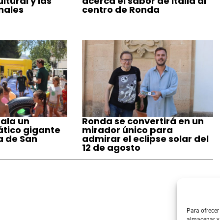
tural y las
acerca el sabor de Italia al
nales
centro de Ronda
ala un
Ronda se convertirá en un
tico gigante
mirador único para
a de San
admirar el eclipse solar del
12 de agosto
Para ofrecer
almacenar y/