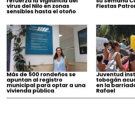
refuerza la vigilancia del
su Semana Cul
virus del Nilo en zonas
Fiestas Patro
sensibles hasta el otoño
Más de 500 rondeños se
Juventud inst
apuntan al registro
tobogán acuá
municipal para optar a una
en la barriad
vivienda pública
Rafael