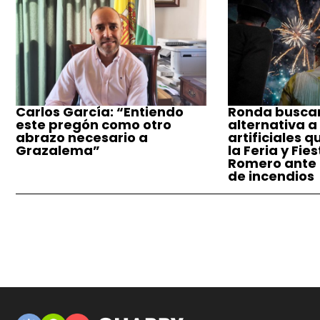
Carlos García: “Entiendo
Ronda busca
este pregón como otro
alternativa a
abrazo necesario a
artificiales q
Grazalema”
la Feria y Fie
Romero ante e
de incendios