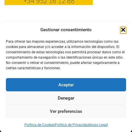
Gestionar consentimiento
Para ofrecer las mejores experiencias, utilizamos tecnologías como las
cookies para almacenar y/o acceder a la información del dispositivo. El
consentimiento de estas tecnologías nos permitirá procesar datos como el
comportamiento de navegación o las identificaciones únicas en este sitio.
No consentir o retirar el consentimiento, puede afectar negativamente a
ciertas características y funciones.
Aceptar
Configura el
APN DE CHARRY
Denegar
Ver preferencias
Aviso Legal
Política de Cookies
Política de Privacidad
Acerca de Nosotros
Política de Cookies
Política de Privacidad
Aviso Legal