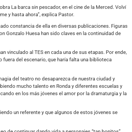
obra La barca sin pescador, en el cine de la Merced. Volví
e y hasta ahora”, explica Pastor.
ado constancia de ella en diversas publicaciones. Figuras
on Gonzalo Huesa han sido claves en la continuidad de
han vinculado al TES en cada una de sus etapas. Por ende,
uera del escenario, que haría falta una biblioteca
magia del teatro no desaparezca de nuestra ciudad y
abiendo mucho talento en Ronda y diferentes escuelas y
lcando en los más jóvenes el amor por la dramaturgia y la
iendo un referente y que algunos de estos jóvenes se
eo de continuar dando vida a personajes “tan bonitos”