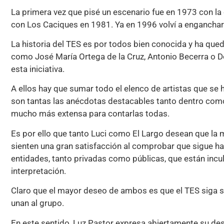
La primera vez que pisé un escenario fue en 1973 con la 
con Los Caciques en 1981. Ya en 1996 volví a engancharm
La historia del TES es por todos bien conocida y ha qued
como José María Ortega de la Cruz, Antonio Becerra o D
esta iniciativa.
A ellos hay que sumar todo el elenco de artistas que se 
son tantas las anécdotas destacables tanto dentro como f
mucho más extensa para contarlas todas.
Es por ello que tanto Luci como El Largo desean que la 
sienten una gran satisfacción al comprobar que sigue h
entidades, tanto privadas como públicas, que están incu
interpretación.
Claro que el mayor deseo de ambos es que el TES siga s
unan al grupo.
En este sentido, Luz Pastor expresa abiertamente su des