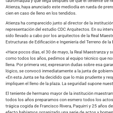
tauromaquia y que llega después de que el teniente de 
Atienza, haya anunciado este mediodía en rueda de prens
cien en caso de lleno en los tendidos.
Atienza ha comparecido junto al director de la institució
representación del estudio CDC Arquitectos. En su interve
sido llevado a cabo por los arquitectos de la Real Maes
Estructuras de Edificación e Ingeniería del Terreno de la 
«Hace pocos días, el 30 de mayo, la Real Maestranza y s
como todos los años, pedimos al equipo técnico que nos 
llena. Por primera vez, expresaron dudas sobre esa gar
lógico, se convocó inmediatamente a la junta de gobiern
«En esta Junta se ha decidido que lo más prudente y re
impliquen el lleno de la plaza. La seguridad supone nues
El teniente de hermano mayor de la institución maestra
todos los años preparamos con esmero todos los actos
trágica cogida de Francisco Rivera, Paquirri y 25 años 
efecto habíamos organizado una serie de actos y homena