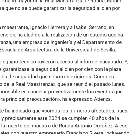
hermano mayor de la Real Maestranza de Ronda, Rafael
a que no se puede garantizar la seguridad al cien por
n maestrante, Ignacio Herrera y a Isabel Serrano, en
nción, ha aludido a la realización de un estudio que ha
tranza, una empresa de ingeniería y el Departamento de
Escuela de Arquitectura de la Universidad de Sevilla.
u equipo técnico tuvieron acceso al informe inacabado. Y,
garantizase la seguridad al cien por cien con la plaza
antía de seguridad que nosotros exigimos. Como es
o de la Real Maestranza», que se reunió el pasado lunes.
sponsable es cancelar preventivamente los eventos que
tra principal preocupación», ha expresado Atienza.
nte ha indicado que «somos los primeros afectados, pues
 y precisamente este 2024 se cumplen 40 años de la
de la muerte del maestro de Ronda Antonio Ordóñez. A ese
jes con nuestro empresario Francisco Rivera, incluyendo