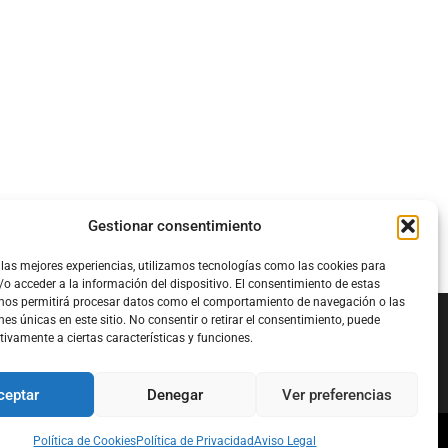
Gestionar consentimiento
 las mejores experiencias, utilizamos tecnologías como las cookies para
o acceder a la información del dispositivo. El consentimiento de estas
 nos permitirá procesar datos como el comportamiento de navegación o las
nes únicas en este sitio. No consentir o retirar el consentimiento, puede
tivamente a ciertas características y funciones.
Configura el
APN DE CHARRY
ceptar
Denegar
Ver preferencias
Política de Cookies
Política de Privacidad
Aviso Legal
l
Política de Cookies
Política de Privacidad
Acerca de Nosotros