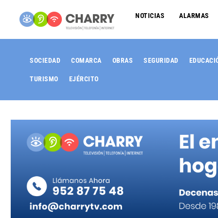
NOTICIAS
ALARMAS
SOCIEDAD
COMARCA
OBRAS
SEGURIDAD
EDUCACI
TURISMO
EJÉRCITO