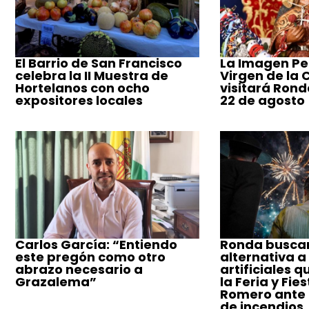
El Barrio de San Francisco
La Imagen Pe
celebra la II Muestra de
Virgen de la
Hortelanos con ocho
visitará Ronda
expositores locales
22 de agosto
Carlos García: “Entiendo
Ronda busca
este pregón como otro
alternativa a
abrazo necesario a
artificiales q
Grazalema”
la Feria y Fie
Romero ante e
de incendios