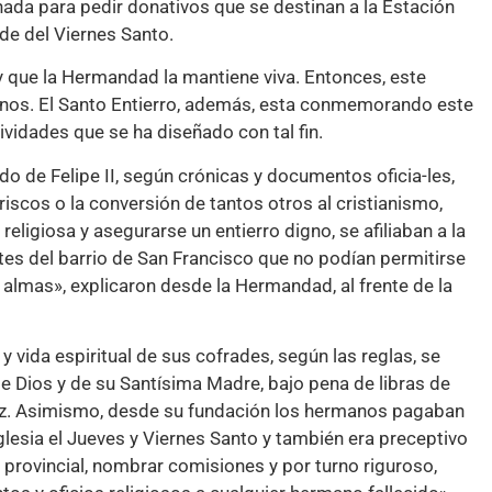
jornada para pedir donativos que se destinan a la Estación
rde del Viernes Santo.
y que la Hermandad la mantiene viva. Entonces, este
manos. El Santo Entierro, además, esta conmemorando este
vidades que se ha diseñado con tal fin.
o de Felipe II, según crónicas y documentos oficia-les,
iscos o la conversión de tantos otros al cristianismo,
eligiosa y asegurarse un entierro digno, se afiliaban a la
es del barrio de San Francisco que no podían permitirse
s almas», explicaron desde la Hermandad, al frente de la
 y vida espiritual de sus cofrades, según las reglas, se
 Dios y de su Santísima Madre, bajo pena de libras de
vez. Asimismo, desde su fundación los hermanos pagaban
glesia el Jueves y Viernes Santo y también era preceptivo
provincial, nombrar comisiones y por turno riguroso,