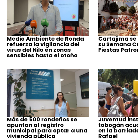
Medio Ambiente de Ronda
Cartajima se
refuerza la vigilancia del
su Semana Cul
virus del Nilo en zonas
Fiestas Patro
sensibles hasta el otoño
Más de 500 rondeños se
Juventud inst
apuntan al registro
tobogán acuá
municipal para optar a una
en la barriad
vivienda pública
Rafael