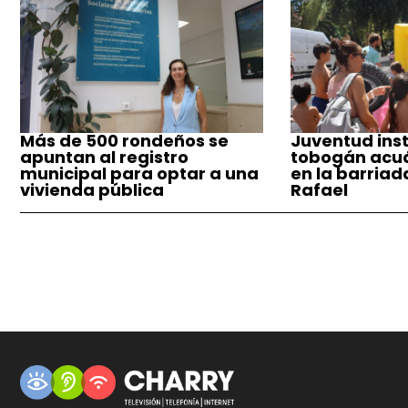
Más de 500 rondeños se
Juventud inst
apuntan al registro
tobogán acuá
municipal para optar a una
en la barriad
vivienda pública
Rafael