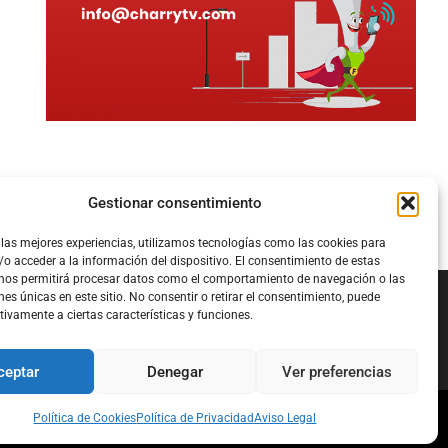
Gestionar consentimiento
 las mejores experiencias, utilizamos tecnologías como las cookies para
o acceder a la información del dispositivo. El consentimiento de estas
 nos permitirá procesar datos como el comportamiento de navegación o las
nes únicas en este sitio. No consentir o retirar el consentimiento, puede
tivamente a ciertas características y funciones.
Configura el
APN DE CHARRY
ceptar
Denegar
Ver preferencias
Política de Cookies
Política de Privacidad
Aviso Legal
l
Política de Cookies
Política de Privacidad
Acerca de Nosotros