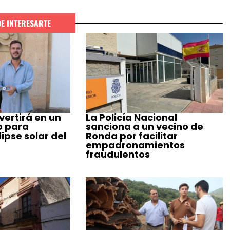
DE INTERESARTE
ertirá en un
La Policía Nacional
o para
sanciona a un vecino de
ipse solar del
Ronda por facilitar
empadronamientos
fraudulentos