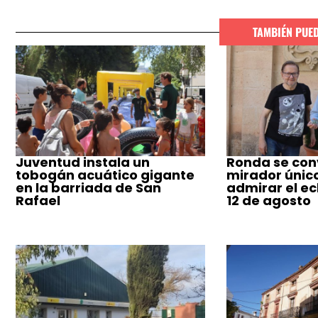
TAMBIÉN PUE
Juventud instala un
Ronda se conv
tobogán acuático gigante
mirador únic
en la barriada de San
admirar el ecl
Rafael
12 de agosto