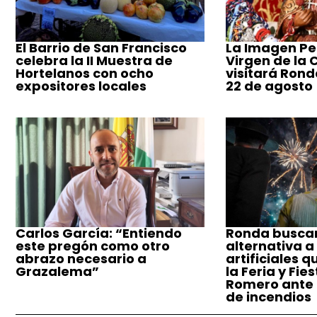
El Barrio de San Francisco
La Imagen Pe
celebra la II Muestra de
Virgen de la
Hortelanos con ocho
visitará Ronda
expositores locales
22 de agosto
Carlos García: “Entiendo
Ronda busca
este pregón como otro
alternativa a
abrazo necesario a
artificiales q
Grazalema”
la Feria y Fie
Romero ante e
de incendios