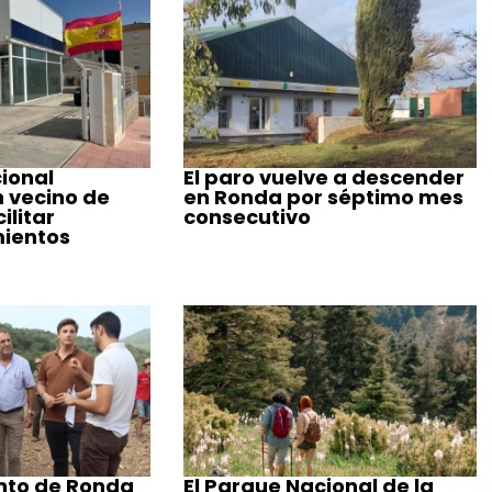
cional
El paro vuelve a descender
n vecino de
en Ronda por séptimo mes
ilitar
consecutivo
ientos
nto de Ronda
El Parque Nacional de la