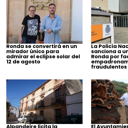
Ronda se convertirá en un
La Policía Na
mirador único para
sanciona a u
admirar el eclipse solar del
Ronda por fac
12 de agosto
empadronam
fraudulentos
Alpandeire licita la
El Ayuntamie