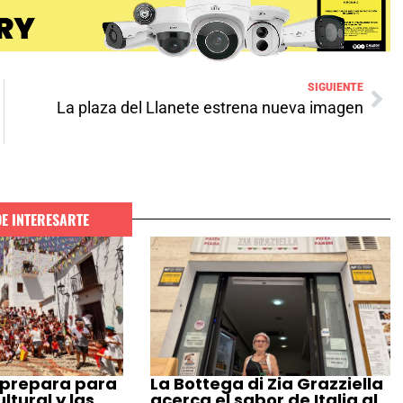
SIGUIENTE
La plaza del Llanete estrena nueva imagen
DE INTERESARTE
 prepara para
La Bottega di Zia Grazziella
tural y las
acerca el sabor de Italia al