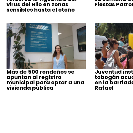
virus del Nilo en zonas
Fiestas Patro
sensibles hasta el otoño
Más de 500 rondeños se
Juventud inst
apuntan al registro
tobogán acuá
municipal para optar a una
en la barriad
vivienda pública
Rafael