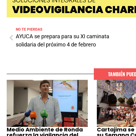
NO TE PIERDAS
AYUCA se prepara para su XI caminata
solidaria del próximo 4 de febrero
TAMBIÉN PUE
Medio Ambiente de Ronda
Cartajima se
refuerza la vigilancia del
su Semana Cul